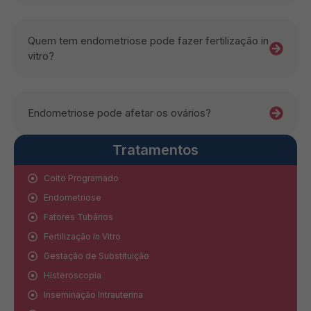
Quem tem endometriose pode fazer fertilização in
vitro?
Endometriose pode afetar os ovários?
Tratamentos
Coito Programado
Endometriose
Fatores Tubários
Fertilização In Vitro
Gestação de Substituição
Histeroscopia
Inseminação Intrauterina