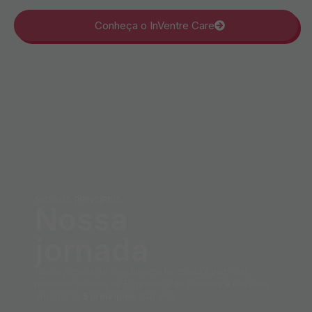
Conheça o InVentre Care
NOSSOS PRINCÍPIOS
Nossa
jornada
Nossa jornada de atendimento foi criada a partir das
melhores práticas da Experiência do Paciente e baseada
em nossos
5 princípios
. São eles: