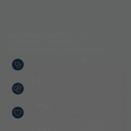
Reprodução assistida com
acolhimento, precisão e
acompanhamento especializado
Agendar Consulta
Anos de experiência em
+
0
gestão de laboratórios
de embriologia.
Famílias já foram
+
0
atendidas até hoje
pela InVentre.
Consultas de
+
0
acolhimento
realizadas no