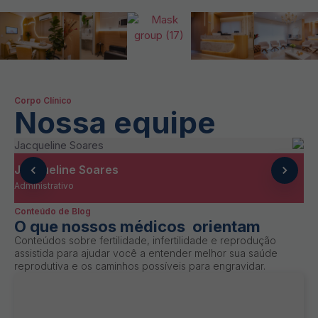
Corpo Clínico
Nossa equipe
Jacqueline Soares
Je
Administrativo
En
Conteúdo de Blog
O que nossos médicos orientam
Conteúdos sobre fertilidade, infertilidade e reprodução
assistida para ajudar você a entender melhor sua saúde
reprodutiva e os caminhos possíveis para engravidar.