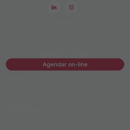
Contato
(11) 4427-9917
Jardim, Santo André
Agendar Consulta
Agendar on-line
A Clinica
Nossa historia
Equipe
Estrutura
InVentre Care
Tratamentos
Coito Programado
Endometriose