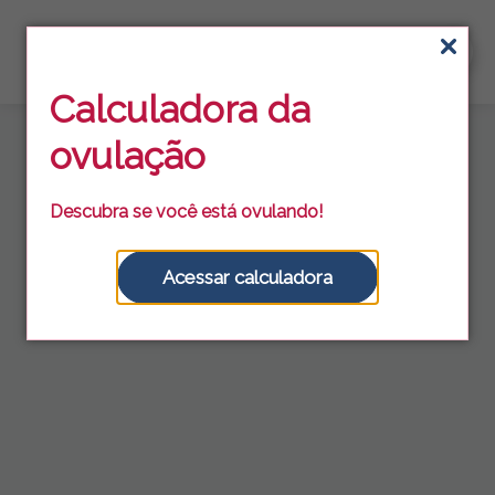
Calculadora
da
ovulação
Descubra se você está ovulando!
Acessar calculadora